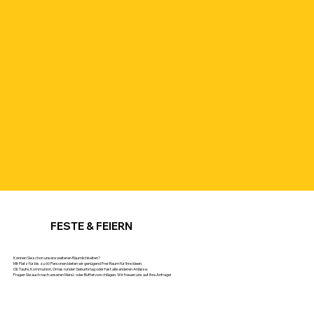
FESTE & FEIERN
Kennen Sie schon unsere weiteren Räumlichkeiten?
Mit Platz für bis zu 60 Personen bieten wir genügend Frei-Raum für Ihre Ideen.
Ob Taufe, Kommunion, Omas runder Geburtstag oder fast alle anderen Anlässe.
Fragen Sie auch nach unseren Menü- oder Buffetvorschlägen. Wir freuen uns auf Ihre Anfrage!