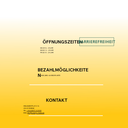
BARRIEREFREIHEIT
ÖFFNUNGSZEITEN
MO-DI 16 - 23 UHR
MI-DO 12 - 23 UHR
FR-SO 10 - 24 UHR
BEZAHLMÖGLICHKEITE
N
BAR, GIRO- & KREDITKARTE
KONTAKT
HEILIGGEISTPLATZ 1A
48431 RHEINE
TEL:
+49 (0)5971.161850
MAIL:
info@sundays-rheine.de