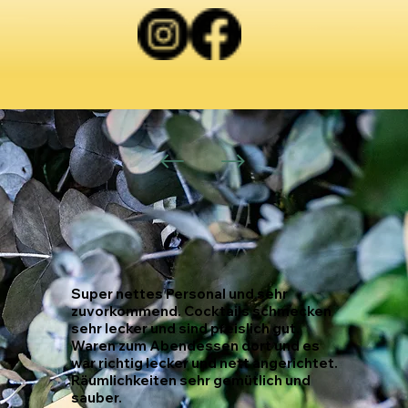
Super nettes Personal und sehr
zuvorkommend. Cocktails schmecken
sehr lecker und sind preislich gut.
Waren zum Abendessen dort und es
war richtig lecker und nett angerichtet.
Räumlichkeiten sehr gemütlich und
sauber.