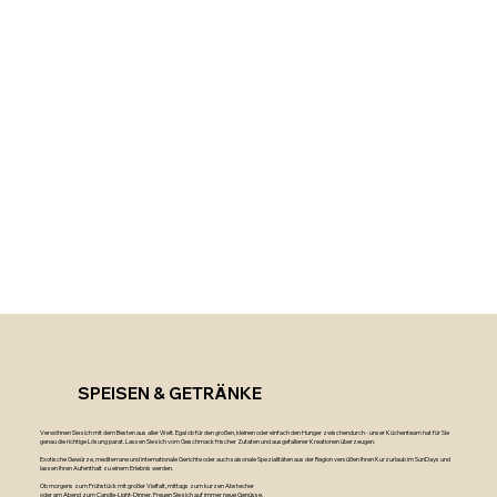
SPEISEN & GETRÄNKE
Verwöhnen Sie sich mit dem Besten aus aller Welt. Egal ob für den großen, kleinen oder einfach den Hunger zwischendurch - unser Küchenteam hat für Sie
genau die richtige Lösung parat. Lassen Sie sich vom Geschmack frischer Zutaten und ausgefallener Kreationen überzeugen.
Exotische Gewürze, mediterrane und internationale Gerichte oder auch saisonale Spezialitäten aus der Region versüßen Ihren Kurzurlaub im SunDays und
lassen Ihren Aufenthalt zu einem Erlebnis werden.
Ob morgens zum Frühstück mit großer Vielfalt, mittags zum kurzen Abstecher
oder am Abend zum Candle-Light-Dinner. Freuen Sie sich auf immer neue Genüsse.