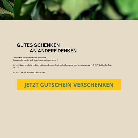
GUTES SCHENKEN
AN ANDERE DENKEN
Sie möchten Jemandem eine Freude machen?
Dann verschenken Sie doch einfach unseren „Sonnenschein“.
Unseren Gutschein stellen wir Ihnen wahlweise über einen bestimmten Betrag oder aber eine Leistung aus (z.B. 2x Frühstück SunDays
classic).
Wir wünschen viel Spaß beim Verschenken.
JETZT GUTSCHEIN VERSCHENKEN