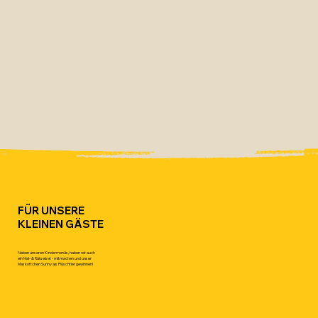
FÜR UNSERE
KLEINEN GÄSTE
Neben unseren Kindermenüs, haben wir auch
ein Mal- & Rätselset - mitmachen und unser
Maskottchen Sunny als Plüschtier gewinnen!