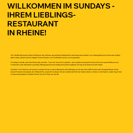
WILLKOMMEN IM SUNDAYS -
IHREM LIEBLINGS-
RESTAURANT
IN RHEINE!
Als Café Bar Restaurant mitten in Rheine ist das SunDays der perfekte Anlaufpunkt in der Innenstadt. Inspiriert vom Lebensgefühl und Charme des Südens -
gleichzeitig zeitnah und doch elegant. Warme Farben zum Wohlfühlen und dazu noch gemütlich.
Fruchtige Cocktails, wertvolle Weine, Spitzencafes - Tasse für Tasse frisch gebrüht - eine mediterran inspirierte Küche mit immer neuen Einflüssen und
Kreationen sowie viele kleine Leckereien, Mittagsgerichte und ständig wechselnde Angebote. Wir lassen es Ihnen an nichts fehlen.
Ob direkt zum Frühstück auf unserer sonnigen Terrasse oder im Biergarten, beim Mittagessen mit dem Geschäftskunden, beim Shopping-Break mit der
besten Freundin oder abends als Treffpunkt für Jung & Alt. SunDays holt das mediterrane Flair des Südens direkt zu Ihnen vor die Haustür. Jeden Tag, immer
sonnig und gut gelaunt. (Er)leben Sie den Tag. Wir freuen uns auf Sie!