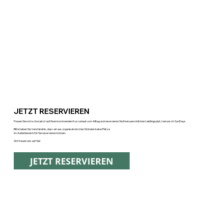
JETZT RESERVIEREN
Freuen Sie sich schon jetzt auf Ihren kommenden Kurzurlaub vom Alltag und reservieren Sie Ihren persönlichen Lieblingsplatz bei uns im SunDays.
Bitte haben Sie Verständnis, dass wir aus organisatorischen Gründen keine Plätze
im Außenbereich für Sie reservieren können.
Wir freuen uns auf Sie!
JETZT RESERVIEREN