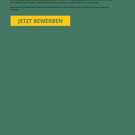
uns so angenehm wie nur möglich zu gestalten und sie jedes Mal auf ein Neues zu begeistern und von uns zu überzeugen.
Dabei fördern wir individuelle Stärken und bieten Dir die Möglichkeit, Dich und Deine Ideen aktiv mit einzubringen. Wir freuen uns auf Deine
Bewerbung.
JETZT BEWERBEN