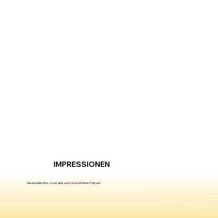
ALLE NEUNE:
UNSERE KEGELBAHN
IMPRESSIONEN
Alle aktuellen Infos zu uns gibts auch via Social Media. Folgt uns!